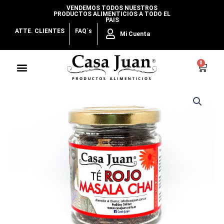
Ir
VENDEMOS TODOS NUESTROS
PRODUCTOS ALIMENTICIOS A TODO EL
al
PAIS
contenido
ATTE. CLIENTES
FAQ´s
Mi Cuenta
Menu
0
Cart
Té
Rojo
Masala
Chai
cantidad