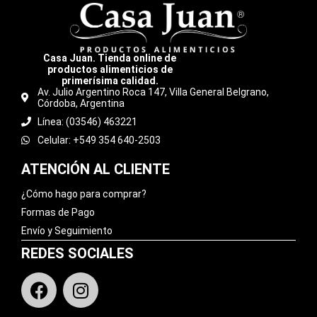
Casa Juan. Tienda online de
productos alimenticios de
primerísima calidad.
Av. Julio Argentino Roca 147, Villa General Belgrano,
Córdoba, Argentina
Línea: (03546) 463221
Celular: +549 354 640-2503
ATENCIÓN AL CLIENTE
¿Cómo hago para comprar?
Formas de Pago
Envío y Seguimiento
REDES SOCIALES
F
I
a
n
c
s