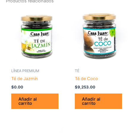
Productos relacionados
LÍNEA PREMIUM
TÉ
Té de Jazmín
Té de Coco
$
0.00
$
9,253.00
Añadir al
Añadir al
carrito
carrito