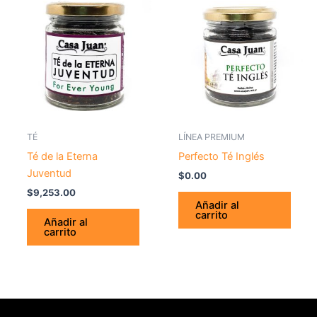
TÉ
LÍNEA PREMIUM
Té de la Eterna
Perfecto Té Inglés
Juventud
$
0.00
$
9,253.00
Añadir al
carrito
Añadir al
carrito