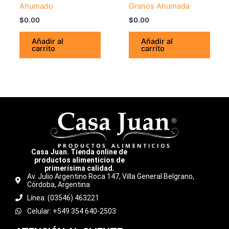
Ahumado
Granos Ahumada
$
0.00
$
0.00
Añadir al
Añadir al
carrito
carrito
Casa Juan. Tienda online de
productos alimenticios de
primerísima calidad.
Av. Julio Argentino Roca 147, Villa General Belgrano,
Córdoba, Argentina
Línea: (03546) 463221
Celular: +549 354 640-2503