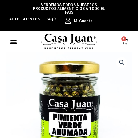
Ir
VENDEMOS TODOS NUESTROS
PRODUCTOS ALIMENTICIOS A TODO EL
al
PAIS
contenido
ATTE. CLIENTES
FAQ´s
Mi Cuenta
Menu
0
Cart
Pimienta
Verde
en
Granos
Ahumada
cantidad