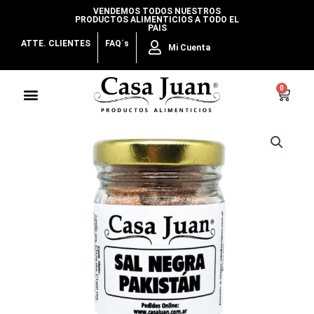
Ir
VENDEMOS TODOS NUESTROS
PRODUCTOS ALIMENTICIOS A TODO EL
al
PAIS
contenido
ATTE. CLIENTES
FAQ´s
Mi Cuenta
Menu
0
Cart
Sal
Negra
Pakistán
cantidad