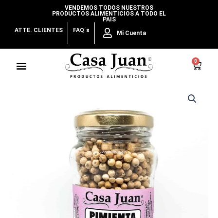
Ir
VENDEMOS TODOS NUESTROS
PRODUCTOS ALIMENTICIOS A TODO EL
al
PAIS
contenido
ATTE. CLIENTES
FAQ´s
Mi Cuenta
Menu
0
Cart
Pimienta
Blanca
en
Granos
cantidad