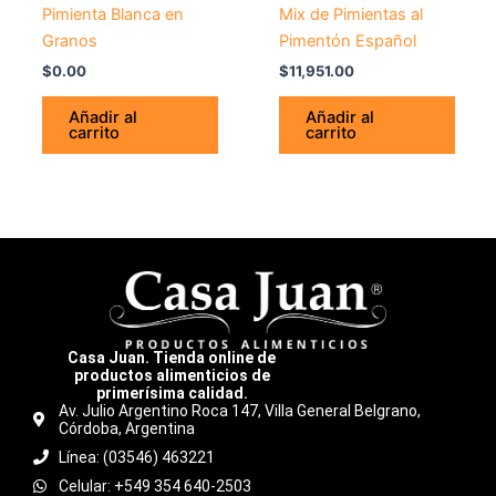
Pimienta Blanca en
Mix de Pimientas al
Granos
Pimentón Español
$
0.00
$
11,951.00
Añadir al
Añadir al
carrito
carrito
Casa Juan. Tienda online de
productos alimenticios de
primerísima calidad.
Av. Julio Argentino Roca 147, Villa General Belgrano,
Córdoba, Argentina
Línea: (03546) 463221
Celular: +549 354 640-2503