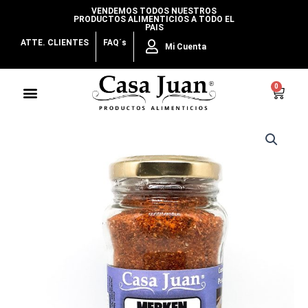
Ir
VENDEMOS TODOS NUESTROS
PRODUCTOS ALIMENTICIOS A TODO EL
al
PAIS
contenido
ATTE. CLIENTES
FAQ´s
Mi Cuenta
Menu
0
Cart
Merken
Ahumado
cantidad