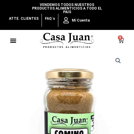
Ir
VENDEMOS TODOS NUESTROS
PRODUCTOS ALIMENTICIOS A TODO EL
al
PAIS
contenido
ATTE. CLIENTES
FAQ´s
Mi Cuenta
Menu
0
Cart
Comino
Molido
cantidad