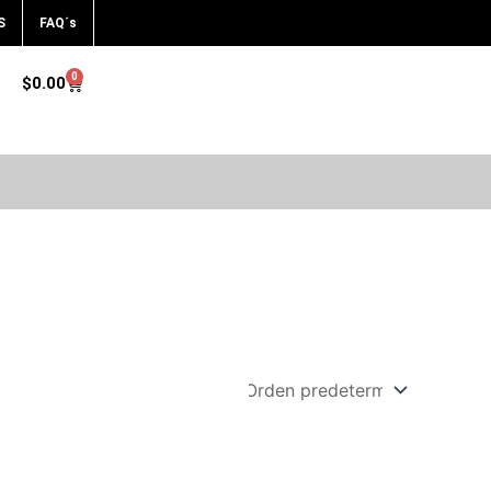
S
FAQ´s
0
Cart
$
0.00