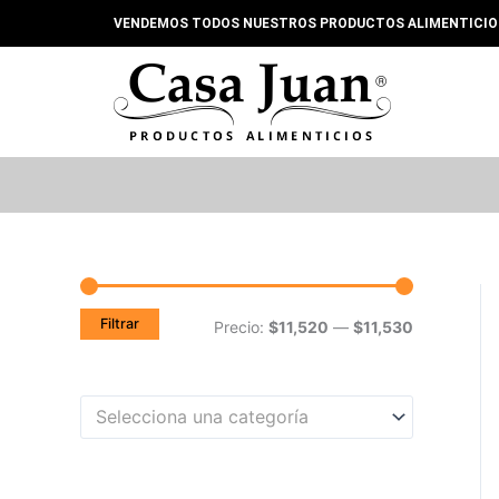
Ir
VENDEMOS TODOS NUESTROS PRODUCTOS ALIMENTICIOS 
al
contenido
P
P
Filtrar
Precio:
$11,520
—
$11,530
r
r
e
e
c
c
Selecciona una categoría
i
i
o
o