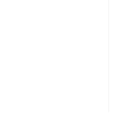
m
m
í
á
n
x
i
i
m
m
o
o