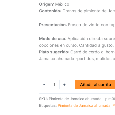
Origen
: México
Contenido
: Granos de pimienta de Ja
Presentación
: Frasco de vidrio con ta
Modo de uso
: Aplicación directa sobr
cocciones en curso. Cantidad a gusto.
Plato sugerido
: Carré de cerdo al hor
Jamaica ahumada -partidos, molidos 
-
+
Añadir al carrito
SKU:
Pimienta de Jamaica ahumada - pim0
Etiquetas:
Pimienta de Jamaica ahumada
,
P