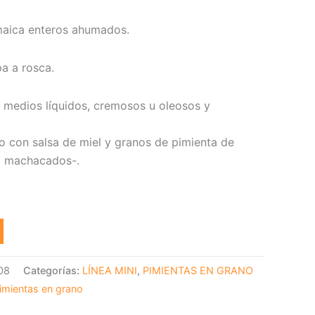
maica enteros ahumados.
pa a rosca.
e medios líquidos, cremosos u oleosos y
no con salsa de miel y granos de pimienta de
o machacados-.
08
Categorías:
LÍNEA MINI
,
PIMIENTAS EN GRANO
imientas en grano