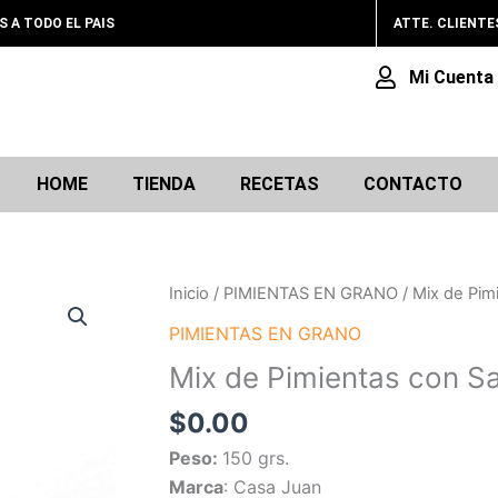
A TODO EL PAIS
ATTE. CLIENTE
Mi Cuenta
HOME
TIENDA
RECETAS
CONTACTO
Mix
Inicio
/
PIMIENTAS EN GRANO
/ Mix de Pim
de
PIMIENTAS EN GRANO
Pimientas
Mix de Pimientas con Sa
con
Sal
$
0.00
Negra
Peso:
150 grs.
de
Marca
: Casa Juan
Pakistán