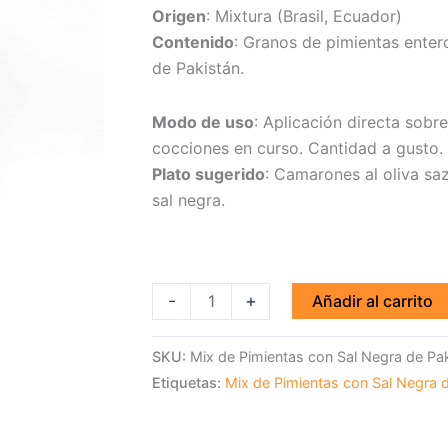
Origen
: Mixtura (Brasil, Ecuador)
cantidad
Contenido
: Granos de pimientas entero
de Pakistán.
Modo de uso
: Aplicación directa sobr
cocciones en curso. Cantidad a gusto.
Plato sugerido
: Camarones al oliva sa
sal negra.
-
+
Añadir al carrito
SKU:
Mix de Pimientas con Sal Negra de Pak
Etiquetas:
Mix de Pimientas con Sal Negra 