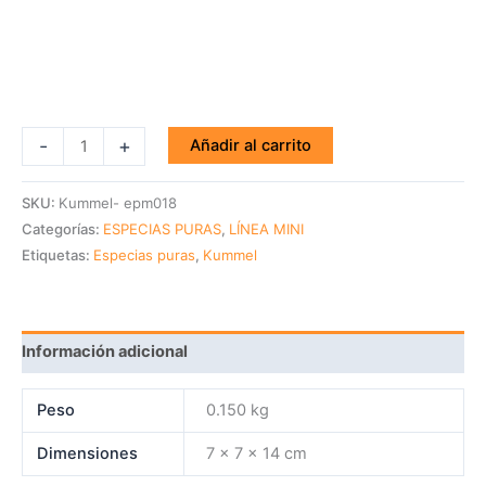
-
+
Añadir al carrito
SKU:
Kummel- epm018
Categorías:
ESPECIAS PURAS
,
LÍNEA MINI
Etiquetas:
Especias puras
,
Kummel
Información adicional
Peso
0.150 kg
Dimensiones
7 × 7 × 14 cm