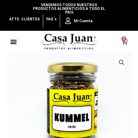
Ir
VENDEMOS TODOS NUESTROS
PRODUCTOS ALIMENTICIOS A TODO EL
al
PAIS
contenido
ATTE. CLIENTES
FAQ´s
Mi Cuenta
Menu
0
Cart
Kummel
cantidad