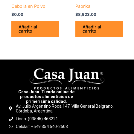
Cebolla en Polvo
Paprika
$
0.00
$
8,923.00
Añadir al
Añadir al
carrito
carrito
Casa Juan. Tienda online de
productos alimenticios de
primerísima calidad.
Av. Julio Argentino Roca 147, Villa General Belgrano,
Córdoba, Argentina
Línea: (03546) 463221
Celular: +549 354 640-2503