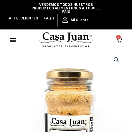
Ir
VENDEMOS TODOS NUESTROS
PRODUCTOS ALIMENTICIOS A TODO EL
al
PAIS
contenido
ATTE. CLIENTES
FAQ´s
Mi Cuenta
Menu
0
Cart
Jengibre
en
Polvo
cantidad