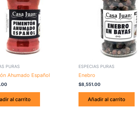
AS PURAS
ESPECIAS PURAS
tón Ahumado Español
Enebro
.00
$
8,551.00
dir al carrito
Añadir al carrito