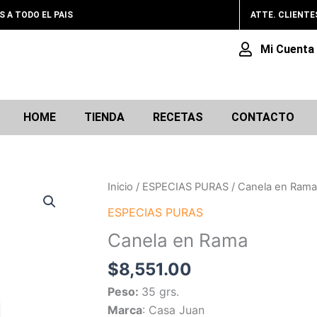
A TODO EL PAIS
ATTE. CLIENTE
Mi Cuenta
HOME
TIENDA
RECETAS
CONTACTO
Canela
Inicio
/
ESPECIAS PURAS
/ Canela en Rama
en
ESPECIAS PURAS
Rama
Canela en Rama
cantidad
$
8,551.00
Peso:
35 grs.
Marca
: Casa Juan