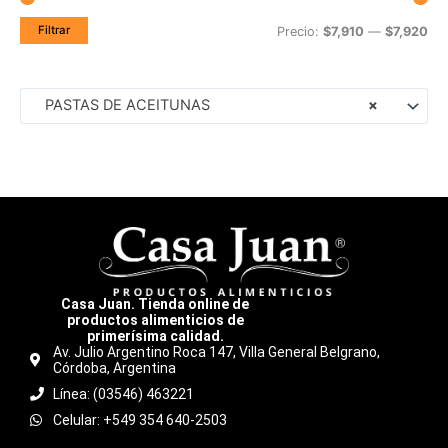
Filtrar
Precio:
$7,910
—
$7,920
PASTAS DE ACEITUNAS
×
Casa Juan. Tienda online de
productos alimenticios de
primerísima calidad.
Av. Julio Argentino Roca 147, Villa General Belgrano,
Córdoba, Argentina
Línea: (03546) 463221
Celular: +549 354 640-2503